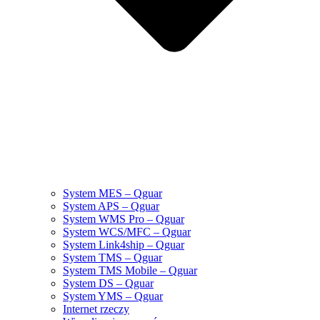
System MES – Qguar
System APS – Qguar
System WMS Pro – Qguar
System WCS/MFC – Qguar
System Link4ship – Qguar
System TMS – Qguar
System TMS Mobile – Qguar
System DS – Qguar
System YMS – Qguar
Internet rzeczy