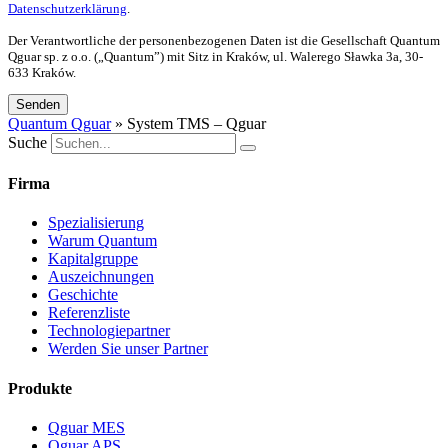
Datenschutzerklärung
.
Der Verantwortliche der personenbezogenen Daten ist die Gesellschaft Quantum
Qguar sp. z o.o. („Quantum”) mit Sitz in Kraków, ul. Walerego Sławka 3a, 30-
633 Kraków.
Senden
Quantum Qguar
»
System TMS – Qguar
Suche
Firma
Spezialisierung
Warum Quantum
Kapitalgruppe
Auszeichnungen
Geschichte
Referenzliste
Technologiepartner
Werden Sie unser Partner
Produkte
Qguar MES
Qguar APS