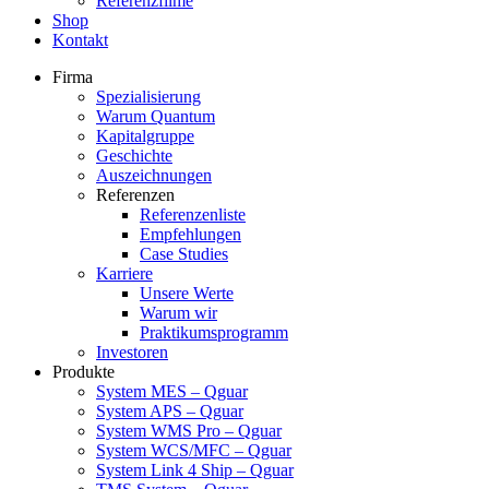
Referenzfilme
Shop
Kontakt
Firma
Spezialisierung
Warum Quantum
Kapitalgruppe
Geschichte
Auszeichnungen
Referenzen
Referenzenliste
Empfehlungen
Case Studies
Karriere
Unsere Werte
Warum wir
Praktikumsprogramm
Investoren
Produkte
System MES – Qguar
System APS – Qguar
System WMS Pro – Qguar
System WCS/MFC – Qguar
System Link 4 Ship – Qguar