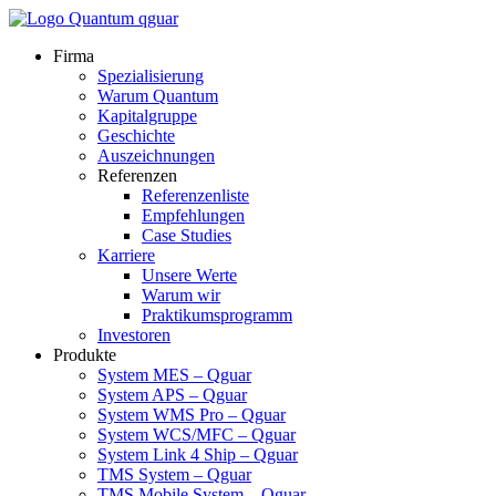
Firma
Spezialisierung
Warum Quantum
Kapitalgruppe
Geschichte
Auszeichnungen
Referenzen
Referenzenliste
Empfehlungen
Case Studies
Karriere
Unsere Werte
Warum wir
Praktikumsprogramm
Investoren
Produkte
System MES – Qguar
System APS – Qguar
System WMS Pro – Qguar
System WCS/MFC – Qguar
System Link 4 Ship – Qguar
TMS System – Qguar
TMS Mobile System – Qguar