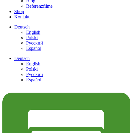
Blog
Referenzfilme
Shop
Kontakt
Deutsch
English
Polski
Pусский
Español
Deutsch
English
Polski
Pусский
Español