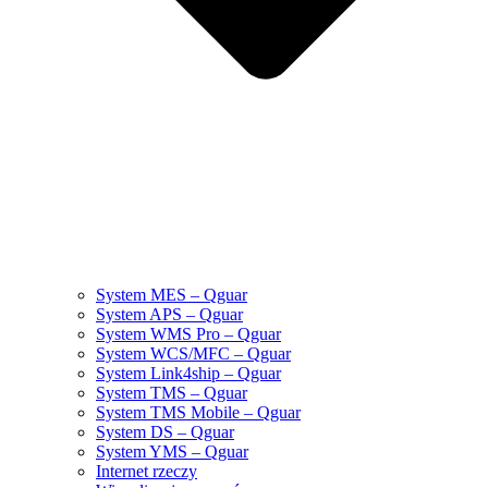
System MES – Qguar
System APS – Qguar
System WMS Pro – Qguar
System WCS/MFC – Qguar
System Link4ship – Qguar
System TMS – Qguar
System TMS Mobile – Qguar
System DS – Qguar
System YMS – Qguar
Internet rzeczy